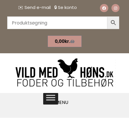
✉️
Send e-mail
🔒
Se konto
0,00
kr.
MENU