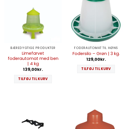
BÆREDYGTIGE PRODUKTER
FODERAUTOMAT TIL HØNS
Limefarvet
Fodersilo – Grøn | 3 kg.
foderautomat med ben
129,00
kr.
| 4 kg
TILFØJ TIL KURV
139,00
kr.
TILFØJ TIL KURV