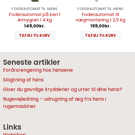
FODERAUTOMAT TIL HØNS
FODERAUTOMAT TIL HØNS
Foderautomat på ben l
Foderautomat til
Armygrøn l 4 kg
vægmontering | 2,5 kg
149,00
kr.
159,00
kr.
TILFØJ TIL KURV
TILFØJ TIL KURV
Seneste artikler
Forårsrengøring hos hønsene
Slagtning af høns
Giver du gavnlige krydderier og urter til dine høns?
Rugevejledning – udrugning af æg fra høns i
rugemaskiner
Links
Webshop