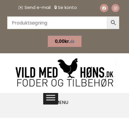
✉️
Send e-mail
🔒
Se konto
0,00
kr.
MENU