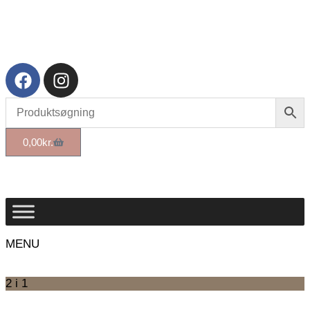
✉️
Send e-mail
🔒
Se konto
0,00
kr.
MENU
2 i 1