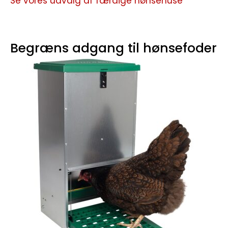
Se vores udvalg af færdige hønsehuse
Begræns adgang til hønsefoder