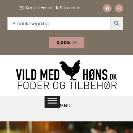
✉️
Send e-mail
🔒
Se konto
0,00
kr.
MENU