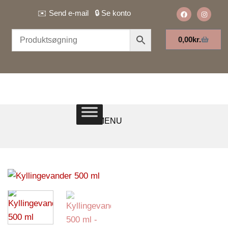
✉️
Send e-mail
🔒
Se konto
0,00
kr.
MENU