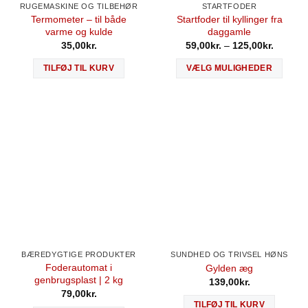
RUGEMASKINE OG TILBEHØR
STARTFODER
Termometer – til både
Startfoder til kyllinger fra
varme og kulde
daggamle
35,00
kr.
59,00
kr.
–
125,00
kr.
TILFØJ TIL KURV
VÆLG MULIGHEDER
BÆREDYGTIGE PRODUKTER
SUNDHED OG TRIVSEL HØNS
Foderautomat i
Gylden æg
genbrugsplast | 2 kg
139,00
kr.
79,00
kr.
TILFØJ TIL KURV