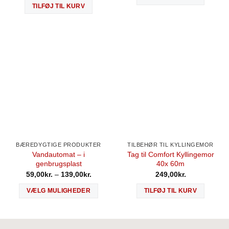
TILFØJ TIL KURV
BÆREDYGTIGE PRODUKTER
TILBEHØR TIL KYLLINGEMOR
Vandautomat – i
Tag til Comfort Kyllingemor
genbrugsplast
40x 60m
59,00
kr.
–
139,00
kr.
249,00
kr.
VÆLG MULIGHEDER
TILFØJ TIL KURV