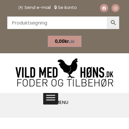
✉️
Send e-mail
🔒
Se konto
0,00
kr.
MENU