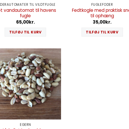
DERAUTOMATER TIL VILDTFUGLE
FUGLEFODER
ot vandautomat til havens
Fedtkogle med praktisk sn
fugle
til ophæng
65,00
kr.
35,00
kr.
TILFØJ TIL KURV
TILFØJ TIL KURV
EGERN