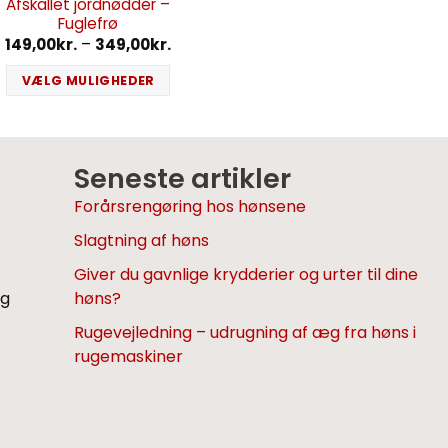
Afskallet jordnødder –
Fuglefrø
149,00
kr.
–
349,00
kr.
VÆLG MULIGHEDER
Seneste artikler
Forårsrengøring hos hønsene
Slagtning af høns
Giver du gavnlige krydderier og urter til dine
og
høns?
Rugevejledning – udrugning af æg fra høns i
rugemaskiner