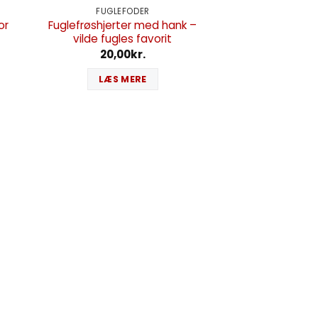
FUGLEFODER
or
Fuglefrøshjerter med hank –
vilde fugles favorit
20,00
kr.
LÆS MERE