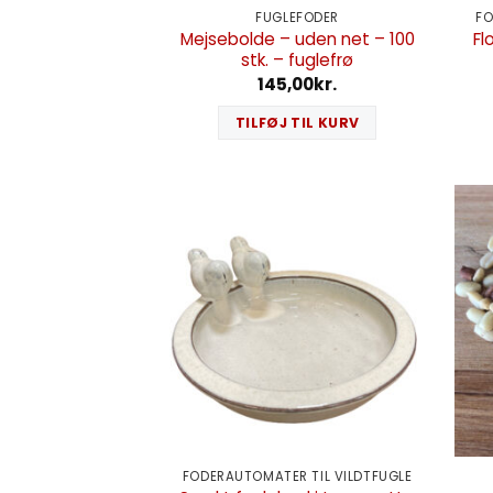
FUGLEFODER
FO
Mejsebolde – uden net – 100
Fl
stk. – fuglefrø
145,00
kr.
TILFØJ TIL KURV
FODERAUTOMATER TIL VILDTFUGLE