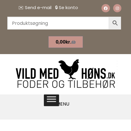
✉️
Send e-mail
🔒
Se konto
0,00
kr.
MENU