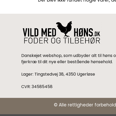
Der blev ikke fundet nogle varer, d
Danskejet webshop, som udbyder alt til høns 
fjerkræ til dit nye eller bestående hønsehold.
Lager: Tingstedvej 38, 4350 Ugerløse
CVR: 34585458
© Alle rettigheder forbehold