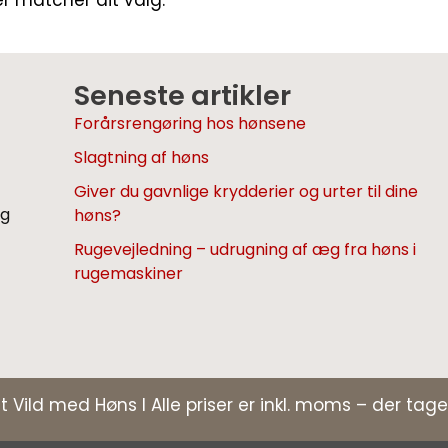
er matcher dit valg.
Seneste artikler
Forårsrengøring hos hønsene
Slagtning af høns
Giver du gavnlige krydderier og urter til dine
og
høns?
Rugevejledning – udrugning af æg fra høns i
rugemaskiner
t Vild med Høns I Alle priser er inkl. moms – der tage