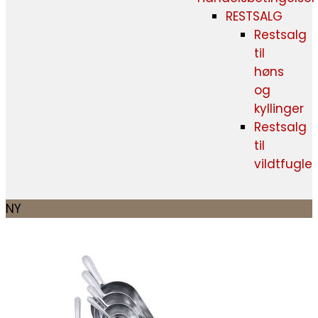
RESTSALG
Restsalg
til
høns
og
kyllinger
Restsalg
til
vildtfugle
NY