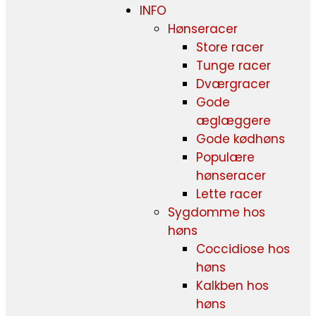
INFO
Hønseracer
Store racer
Tunge racer
Dværgracer
Gode
æglæggere
Gode kødhøns
Populære
hønseracer
Lette racer
Sygdomme hos
høns
Coccidiose hos
høns
Kalkben hos
høns