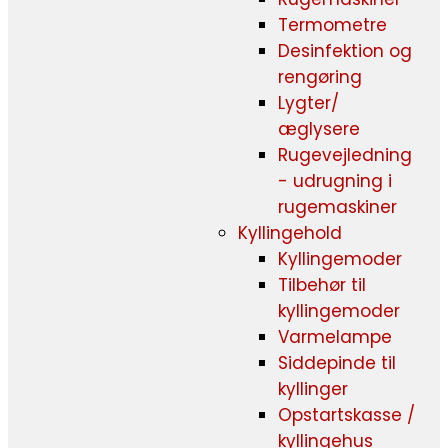
Termometre
Desinfektion og
rengøring
Lygter/
æglysere
Rugevejledning
- udrugning i
rugemaskiner
Kyllingehold
Kyllingemoder
Tilbehør til
kyllingemoder
Varmelampe
Siddepinde til
kyllinger
Opstartskasse /
kyllingehus