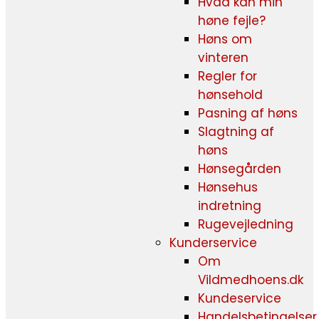
Hvad kan min
høne fejle?
Høns om
vinteren
Regler for
hønsehold
Pasning af høns
Slagtning af
høns
Hønsegården
Hønsehus
indretning
Rugevejledning
Kunderservice
Om
Vildmedhoens.dk
Kundeservice
Handelsbetingelser