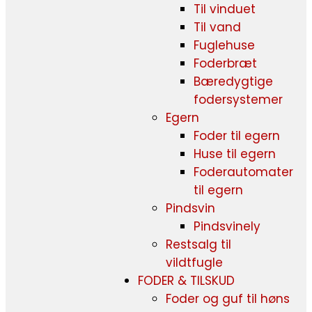
Til vinduet
Til vand
Fuglehuse
Foderbræt
Bæredygtige
fodersystemer
Egern
Foder til egern
Huse til egern
Foderautomater
til egern
Pindsvin
Pindsvinely
Restsalg til
vildtfugle
FODER & TILSKUD
Foder og guf til høns