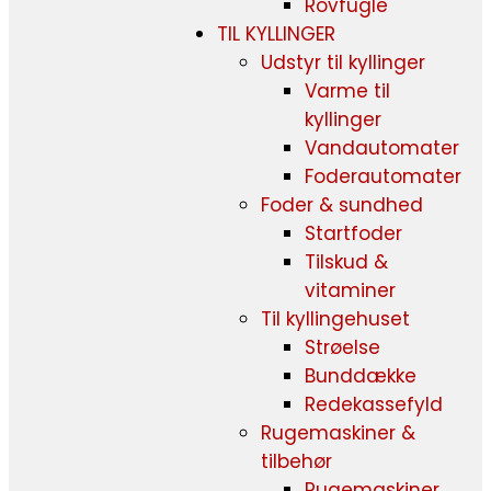
Rovfugle
TIL KYLLINGER
Udstyr til kyllinger
Varme til
kyllinger
Vandautomater
Foderautomater
Foder & sundhed
Startfoder
Tilskud &
vitaminer
Til kyllingehuset
Strøelse
Bunddække
Redekassefyld
Rugemaskiner &
tilbehør
Rugemaskiner