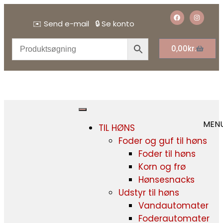
✉️
Send e-mail
🔒
Se konto
0,00
kr.
MEN
TIL HØNS
Foder og guf til høns
Foder til høns
Korn og frø
Hønsesnacks
Udstyr til høns
Vandautomater
Foderautomater