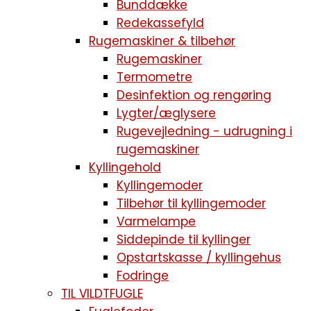
Bunddække
Redekassefyld
Rugemaskiner & tilbehør
Rugemaskiner
Termometre
Desinfektion og rengøring
Lygter/æglysere
Rugevejledning - udrugning i
rugemaskiner
Kyllingehold
Kyllingemoder
Tilbehør til kyllingemoder
Varmelampe
Siddepinde til kyllinger
Opstartskasse / kyllingehus
Fodringe
TIL VILDTFUGLE