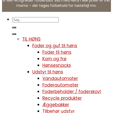
© Alle rettigheder forbeholdt Vild med Høns I Alle priser er inkl.
moms – der tages forbehold for tastefejl mv.
TIL HØNS
Foder og guf til høns
Foder til høns
Korn og frø
Hønsesnacks
Udstyr til høns
Vandautomater
Foderautomater
Foderbeholder / foderskovl
Recycle produkter
Æggebakker
Tilbehør udstyr