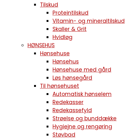
Tilskud
Proteintilskud
Vitamin- og mineraltilskud
Skaller & Grit
Hvidløg
HØNSEHUS
Hønsehuse
Hønsehus
Hønsehuse med gård
Løs hønsegård
Til hønsehuset
Automatisk hønselem
Redekasser
Redekassefyld
Strøelse og bunddække
Hygiejne og rengøring
Støvbad