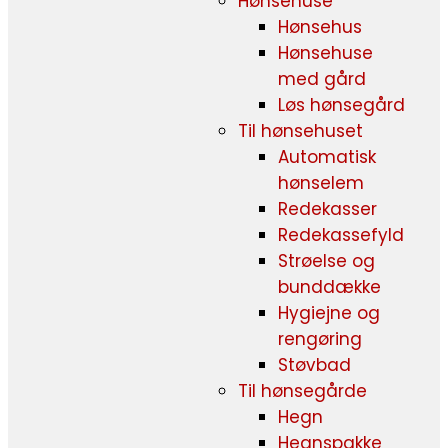
Hønsehuse
Hønsehus
Hønsehuse
med gård
Løs hønsegård
Til hønsehuset
Automatisk
hønselem
Redekasser
Redekassefyld
Strøelse og
bunddække
Hygiejne og
rengøring
Støvbad
Til hønsegårde
Hegn
Hegnspakke