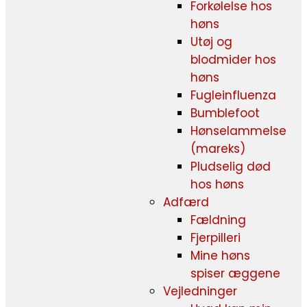
Forkølelse hos
høns
Utøj og
blodmider hos
høns
Fugleinfluenza
Bumblefoot
Hønselammelse
(mareks)
Pludselig død
hos høns
Adfærd
Fældning
Fjerpilleri
Mine høns
spiser æggene
Vejledninger