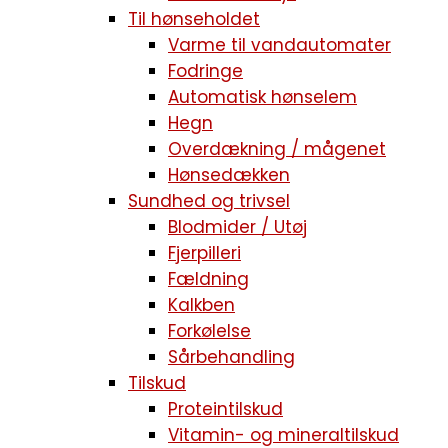
Til hønseholdet
Varme til vandautomater
Fodringe
Automatisk hønselem
Hegn
Overdækning / mågenet
Hønsedækken
Sundhed og trivsel
Blodmider / Utøj
Fjerpilleri
Fældning
Kalkben
Forkølelse
Sårbehandling
Tilskud
Proteintilskud
Vitamin- og mineraltilskud