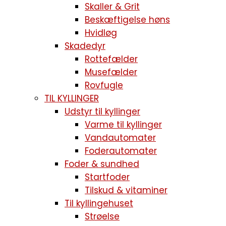
Skaller & Grit
Beskæftigelse høns
Hvidløg
Skadedyr
Rottefælder
Musefælder
Rovfugle
TIL KYLLINGER
Udstyr til kyllinger
Varme til kyllinger
Vandautomater
Foderautomater
Foder & sundhed
Startfoder
Tilskud & vitaminer
Til kyllingehuset
Strøelse