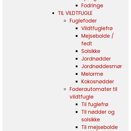
Fodringe
TIL VILDTFUGLE
Fuglefoder
Vildtfuglefrø
Mejsebolde /
fedt
Solsikke
Jordnødder
Jordnøddesmør
Melorme
Kokosnødder
Foderautomater til
vildtfugle
Til fuglefrø
Til nødder og
solsikke
Til mejsebolde