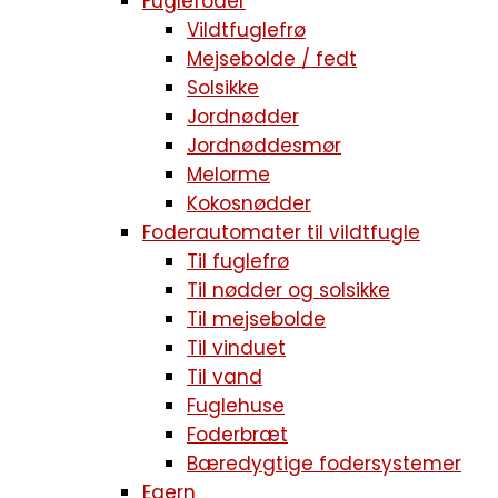
Fuglefoder
Vildtfuglefrø
Mejsebolde / fedt
Solsikke
Jordnødder
Jordnøddesmør
Melorme
Kokosnødder
Foderautomater til vildtfugle
Til fuglefrø
Til nødder og solsikke
Til mejsebolde
Til vinduet
Til vand
Fuglehuse
Foderbræt
Bæredygtige fodersystemer
Egern