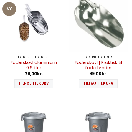
NY
FODERBEHOLDERE
FODERBEHOLDERE
Foderskovl aluminium
Foderskovl | Praktisk til
0,6 liter
fodertønder
79,00
kr.
99,00
kr.
TILFØJ TIL KURV
TILFØJ TIL KURV