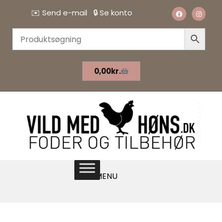
✉️
Send e-mail
🔒
Se konto
0,00
kr.
MENU