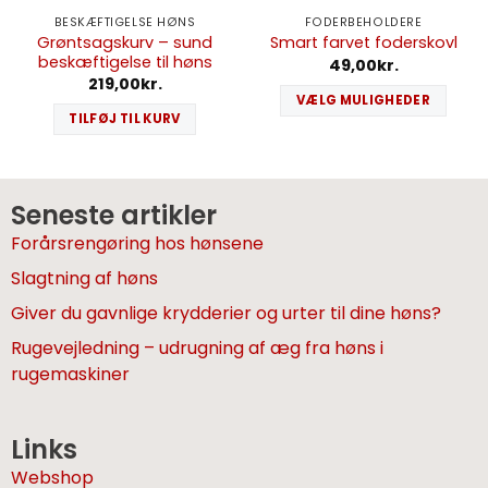
BESKÆFTIGELSE HØNS
FODERBEHOLDERE
Grøntsagskurv – sund
Smart farvet foderskovl
beskæftigelse til høns
49,00
kr.
219,00
kr.
VÆLG MULIGHEDER
TILFØJ TIL KURV
Seneste artikler
Forårsrengøring hos hønsene
Slagtning af høns
Giver du gavnlige krydderier og urter til dine høns?
Rugevejledning – udrugning af æg fra høns i
rugemaskiner
Links
Webshop